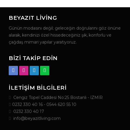
BEYAZIT LIVING
Günün modasını değil; geleceğin doğrularını göz önüne
alarak, kendinizi özel hissedeceğiniz şık, konforlu ve
çağdaş mimari yapılar yaratıyoruz.
BIZI TAKIP EDIN
İLETIŞIM BILGILERI
Cengiz Topel Caddesi No:25 Bostanlı - İZMİR
0232 330 40 16
-
0544 620 55 10
0232 330 40 17
info@beyazitliving.com